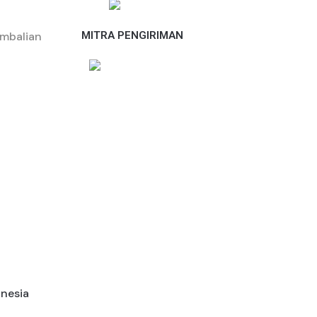
i
embalian
MITRA PENGIRIMAN
onesia