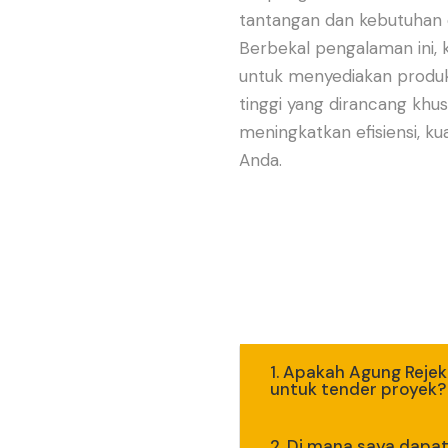
tantangan dan kebutuhan o
Berbekal pengalaman ini,
untuk menyediakan produk
tinggi yang dirancang khus
meningkatkan efisiensi, ku
Anda.
1. Apakah Agung Reje
untuk tender proyek?
2. Di mana saya dapat