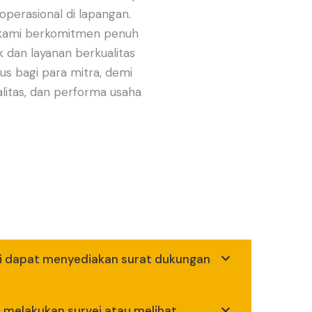
perasional di lapangan.
 kami berkomitmen penuh
 dan layanan berkualitas
us bagi para mitra, demi
alitas, dan performa usaha
ki dapat menyediakan surat dukungan
 melakukan survei atau melihat