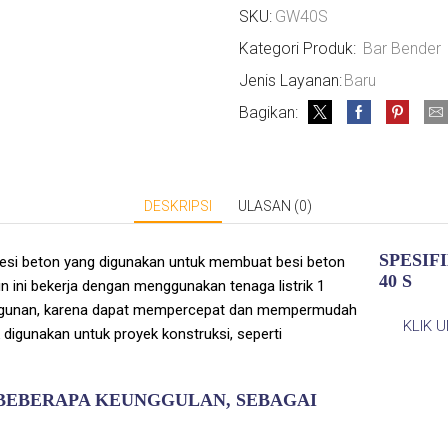
SKU:
GW40S
Kategori Produk:
Bar Bender
Jenis Layanan:
Baru
Bagikan:
DESKRIPSI
ULASAN (0)
SPESIF
si beton yang digunakan untuk membuat besi beton
40 S
in ini bekerja dengan menggunakan tenaga listrik 1
bangunan, karena dapat mempercepat dan mempermudah
KLIK 
digunakan untuk proyek konstruksi, seperti
I BEBERAPA KEUNGGULAN, SEBAGAI