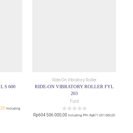
Ride-On Vibratory Roller
 S 600
RIDE-ON VIBRATORY ROLLER FYL
R
203
Furd
,00
Including
Rp
604.506.000,00
Rp
Including PPn
Rp
671.001.660,00