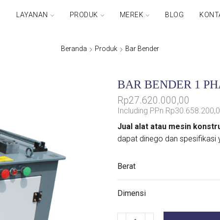
G
LAYANAN
PRODUK
MEREK
BLOG
KONT
Beranda
Produk
Bar Bender
BAR BENDER 1 PH
Rp
27.620.000,00
Including PPn
Rp
30.658.200,
Jual alat atau mesin konst
dapat dinego dan spesifikasi 
Berat
Dimensi