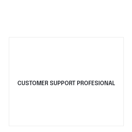
Minta Penawaran
kebutuhan alat.
CUSTOMER SUPPORT PROFESIONAL
penawaran harga terbaik dan konsultasi
Tim kami siap membantu Anda dengan