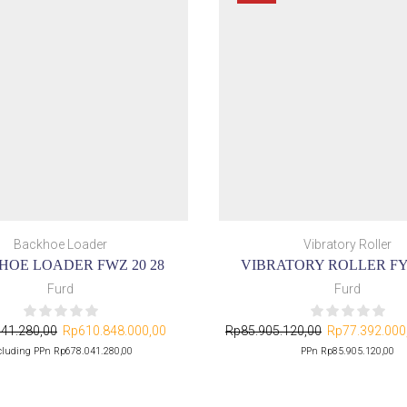
Backhoe Loader
Vibratory Roller
OE LOADER FWZ 20 28
VIBRATORY ROLLER FYL
Furd
Furd
041.280,00
Rp
610.848.000,00
Rp
85.905.120,00
Rp
77.392.000
cluding PPn
Rp
678.041.280,00
PPn
Rp
85.905.120,00