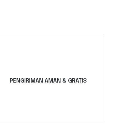
Selengkapnya
dan Balikpapan.
PENGIRIMAN AMAN & GRATIS
pengiriman untuk wilayah Jakarta, Surabaya,
Kami mengurus logistik, dengan gratis