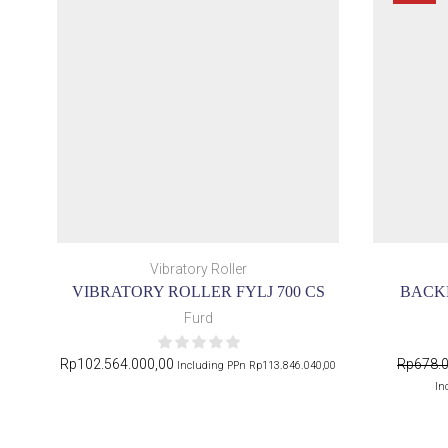
Vibratory Roller
VIBRATORY ROLLER FYLJ 700 CS
BACKH
Furd
Rp
102.564.000,00
Rp
678.
Including PPn
Rp
113.846.040,00
In