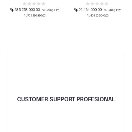
Rp
635.253.000,00
Rp
91.464.000,00
Including PPn
Including PPn
Rp
705.130.830,00
Rp
101.525.040,00
Minta Penawaran
kebutuhan alat.
CUSTOMER SUPPORT PROFESIONAL
penawaran harga terbaik dan konsultasi
Tim kami siap membantu Anda dengan