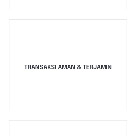
Selengkapnya
TRANSAKSI AMAN & TERJAMIN
produk kami bergaransi servis.
Lakukan survey alat sebelum beli/sewa. Semua